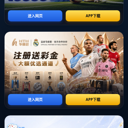
衔接。
---
### **焦点人物：哈弗茨的自我突破**
在切尔西以高达7200万英镑签下哈弗茨后，有关他的质疑接踵而
至，尤其是在赛季初几场比赛中，他的状态未能达到外界期望。然
而，本场比赛为这位德国天才赢得了一次正名的机会。
**本场比赛，哈弗茨不仅完成了帽子戏法，还彻底掌控了比赛节
奏**。他的三粒进球令人印象深刻，分别体现了不同层面的能力：第
一球展现了他敏锐的跑位嗅觉和冷静的临门一脚；第二球则凸显了他
在对抗中的从容与技术；第三球更是在一次完美配合下取得，充分体
现了他与队友的默契。这无疑给了切尔西球迷对未来更多的期待。
值得一提的是，这场帽子戏法也使哈弗茨成为本世纪首个在聯賽
杯单场完成三球的切尔西球员。这不仅增强了他个人的心理信心，更
让外界看到了他融入英超节奏的决心。