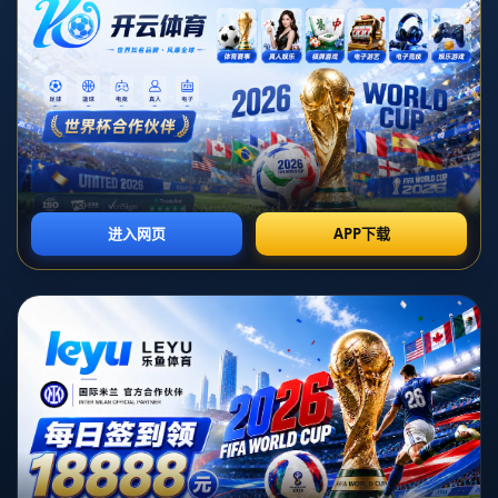
每四年一度的亚洲冬季运动会是亚洲各国展示冰雪运动实力与文
化融合的机会。本届亚冬会在一片冰雪中拉开了帷幕，来自不同文化
背景的运动员和观众的热情汇聚于此，述说着一个个关于冰雪的梦
想。**开幕式**作为这场盛会的起点，将“冰雪梦”通过艺术表现和体育
精神紧紧联系在一起。