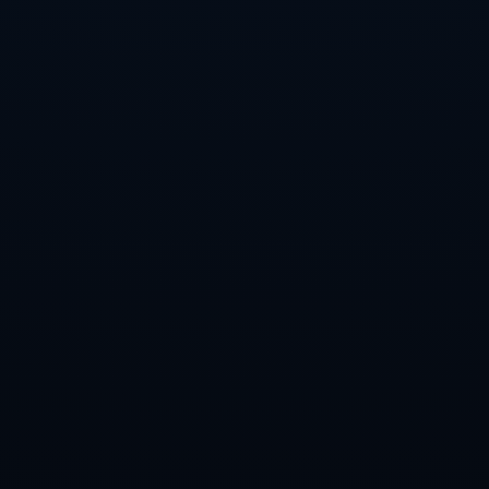
有趣的是，这样一夜不仅带来了**进球的狂欢**，也进一步加剧了
各大联赛的竞争。曼联的胜利让英超争四的局面更加扑朔迷离，阿森
纳则一步步向冠军梦迈进，巴黎圣日耳曼则已渐显霸主风范。
这迷人的一夜，不仅是球迷的狂欢，更是足球这项运动无尽魅力
的最佳诠释。随着赛季的推进，我们不禁期待接下来更多激动人心的
精彩时刻。
**关键词**：曼联3-2逆转、阿森纳送利物浦大礼、巴黎7球狂胜、
布鲁诺·费尔南德斯、卡瓦尼、阿尔特塔、姆巴佩、梅西、内马尔、葡
萄牙新星努诺·门德斯。