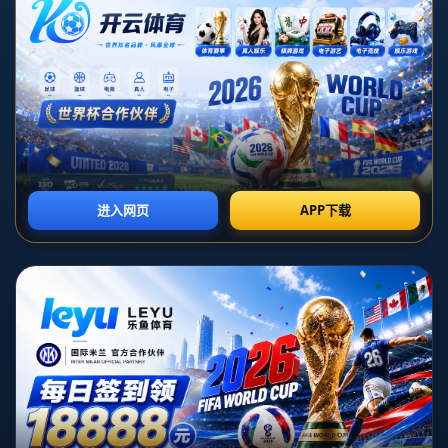
足球的世界总是充满了惊喜和不可预测的瞬间。上个夜晚，全球
球迷经历了一个令人难以忘怀的足坛盛宴。在这场充满激情的比赛之
夜，曼联完成了惊天逆转，阿森纳稳固了榜首位置，而巴黎圣日耳曼
则上演了一场进球盛宴。让我们一同回顾这**三个历史性的瞬间**，享
受足球带来的无限魅力。
**曼联3-2逆转：英雄时刻闪耀**
曼联在主场对阵纽卡斯尔的比赛中，展现出了球队的顽强意志和
强大战斗力。上半场纽卡斯尔凭借快速反击取得了2-0的领先优势，让
曼联陷入困境。然而，下半场风云突变，曼联在球迷的助威声中发起
了猛烈的反攻。**布鲁诺·费尔南德斯**率先打进一球，为球队吹响了
反击的号角。**卡瓦尼**替补上场后接连破门，最终在伤停补时阶段上