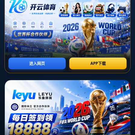
**了解政策和文化差异**
一个球员在决定加入新的俱乐部之前，了解目的地的足球文化、
俱乐部的战术风格及其政策，是不可或缺的步骤。尤其是像巴萨这样
的豪门俱乐部出身的球员，他们对于**技战术的严苛要求**和**团队合
作的重要性**有更为深刻的理解。例如，西甲的比赛风格与英超大不
相同，前巴萨球员在转会到英超联赛时，若事先了解英超的速度与身
体对抗强度，将让他们更快速地适应。
**心理准备与自我调适**
前巴萨球员在采访中提到，无论是从巴萨转会至其他欧洲俱乐
部，或是加入某个亚洲新兴联赛，最重要的就是心理准备。他们早已
知道在新的俱乐部可能会面临上场时间减少、位置竞争加剧等问题，
但保持开放心态和自我调适能力十分重要。_竞技体育的不确定性_使
得球员可能需要面临不同的角色转换，从核心球员转变为为团队做贡
献的拼抢者，这一切都需要足够的心理建设。