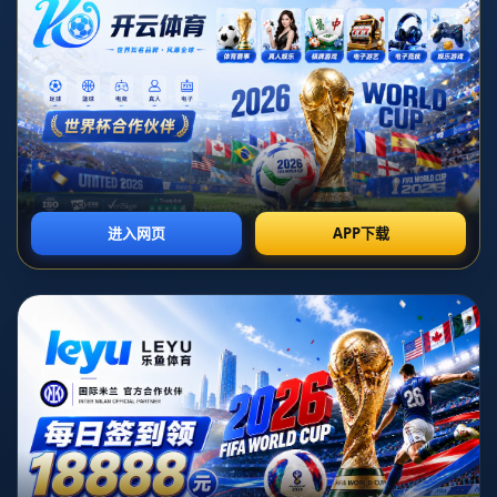
将带您了解这所学校如何通过校园足球取得辉煌成就，并为素质教育
的探索提供生动的案例。
### **以校园足球引领素质教育新方向**
校园足球在近年来被视为促进学生综合发展的重要载体。在昆明
市西山区芳草地国际学校，足球已超越体育课本身，成为贯穿整个校
园文化的一部分。学校不仅为学生营造了积极向上的体育竞技氛围，
还通过各类活动培养学生的团队协作能力、拼搏精神以及坚韧品质。
据悉，在近期的一场区域性校园足球联赛中，芳草地国际学校的
两支队伍不负众望，分别斩获冠亚军。这一双喜临门的佳绩引发了家
长与师生的广泛关注。“**足球不仅是一项运动，更是孩子们健康成长
的动力**。”一位家长在比赛后兴奋地表示。
### **成功背后的教育策略与实践**
芳草地国际学校能在此次比赛中取得如此辉煌的成绩，显然并非
偶然。这一切背后，是学校多年来对体育教育的投入与创新。