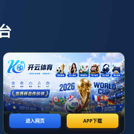
首页
公司简介
产品中心
新闻资讯
联系我们