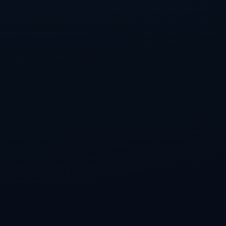
的比賽嗅覺。
值得一提的是，克內克
特的防守能力在當今聯盟中
賺足了口碑。特別是當對方
核心球員展開持球攻擊時，
他總能通過預判和快速回位
完成致命搶斷。這是一種難
以培養的天賦，而克內克特
憑藉這項能力，已經逐漸成
為球隊的戰術核心之一。
---
### 魔仙哥：低迷的表
現讓人失望
然而，並不是任何一場