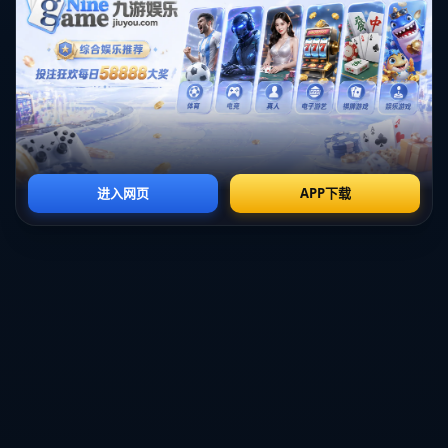
### **数据分析：青岛的全场控制力无懈可击**
从数据上看，青岛国信制药男篮在多项关键指标上占据明显优
势。全场比赛，他们在三分命中率上达到了45%，远远领先于四川队
的36%。而在篮板球方面，这支球队更是以48-35的大差距完全控制
了内线。不仅如此，他们在失误控制上也表现更加出色，整场比赛仅
有10次失误，而四川队则高达15次。
此外，青岛替补球员也成为比赛的亮点之一。替补阵容贡献的27
分在一些关键时段起到了不可或缺的作用。相比之下，四川队的替补
得分只有16分，板凳深度成为了双方实力差距的直观体现。
### **青岛打法特点：注重细节铸造团队核心**
“细节决定成败”这句话在CBA赛场上同样适用。青岛国信制药男
篮能够在客场取胜，正是因为他们精细化的技战术执行力。从全场防