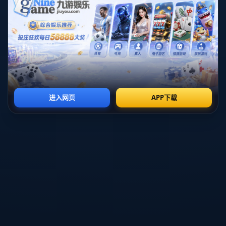
次帮助马德里竞技抢分。这样的发挥让球迷们对他未来在队中的重要
性充满期待。
### **巴拉多利德反扑：顽强扳平比分**