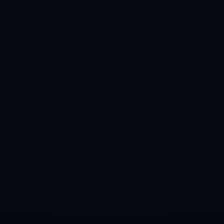
- **路易斯·苏亚雷斯**：出场22分钟，关键触球2次，完成1次制
胜进球；
- **巴拉多利德门将马西普**：5次成功扑救，展现了顽强斗志。
### **经典案例：团队合作与个人能力的完美结合**
本场比赛堪称**球队战术与个人能力的经典案例**。马竞能够在对
手扳平比分后迅速调整，靠的不仅是球星的闪耀，更是全队的默契配
合。从组织进攻到中场防守，再到前锋与后卫的协同合作，西蒙尼的
战术布置颇为成功。而巴拉多利德尽管同样表现顽强，但在整体实力
和经验方面稍逊一筹，最终未能笑到最后。
总之，这场2-1的胜利，既让马德里竞技的球迷大呼过瘾，也成为
了科雷亚和苏亚雷斯这一老少锋线搭档的精彩之作。西甲第38轮结束
后，马竞依然展示了他们在下赛季冲击更大荣誉的潜质，让我们拭目
以待。