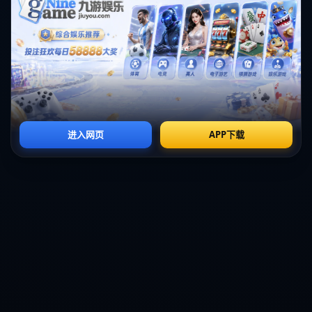
**结语**
*上述分析说明，国青有潜力球员被伊万关注，并可能上调国足是
一次创新尝试*。但是否更换主帅，涉及的因素复杂而多元。*足协在
做出决策时，不仅应着眼于当前，还应立足长远*，为中国足球的未来
打下坚实基础。