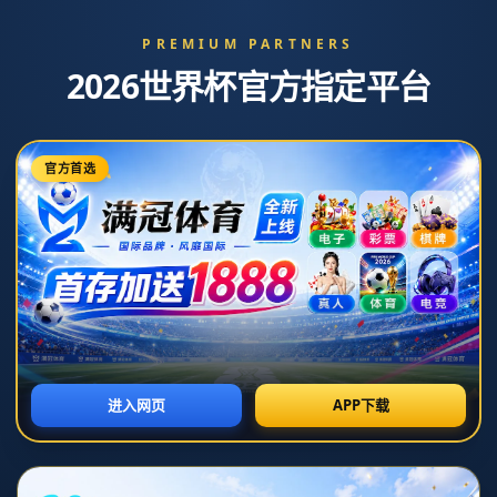
上调国足？本届国青有人已被伊万关注 是否换帅
需足协定夺.
**上调国足？本届国青有人已被伊万关注，是否换帅需足协定夺**
**前言**
近年来，中国足球的发展一直备受关注，尤其是男足的成绩成为
广大球迷热议的话题。*本届国青队*的崛起，让人们看到了未来的希
望。*有媒体报道，国青队中一些球员已经得到了主教练伊万的关注，
可能会被上调至国足*。然而，是否更换现任国足主帅，仍然需要足协