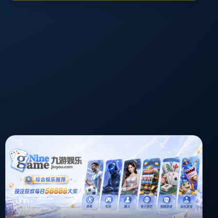
现，成功锁定小组第一，晋级四强。他们的成功不仅仅是一
默契度**。在本次比赛的小组赛中，他们的配合无懈可击，无
守和卓越的战术意识。这种**技术上的互补**让他们在赛场
他们在关键时刻总能扭转局面。