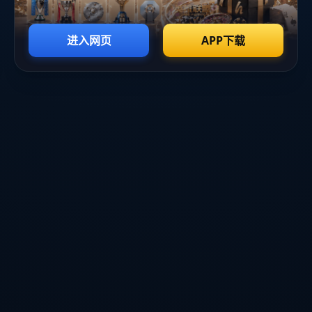
上，韩雨和王智宇遇到了来自其他强队的挑战。然而，他们每每在关键局面
们长时间历练和经验积累的结晶，使得他们能够在比赛中保持良好的竞技
被对手压制。然而，在比赛的中段，他们通过战术调整，逐渐掌控了比赛
比赛不仅展现了他们过硬的技术，更展现了他们临场调整策略的能力。
次亚冬会，韩雨和王智宇付出了巨大努力。他们在技术训练的同时，还邀请
上的一个新的起点。他们以坚定的信念与执着的追求，向所有人证明：**
撞，更是团队的合作与坚持的胜利。这场亚冬会的表现在未来无疑会激励