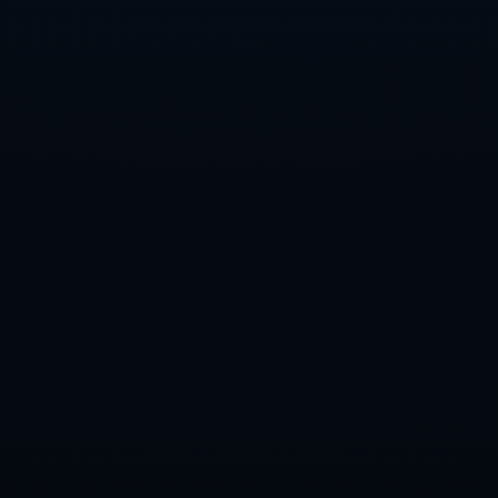
### 案例分析：破门背后的技战术亮点
从技战术角度分析申花的两个进球，可以看出他们在阵型布置上
有着明显的针对性。汪海健的贴地斩源于对方禁区外围的缝隙被发
现，而曹赟定的小角度破门更是经典的靠个人技术破解防守。反观广
州队，他们在这两次进攻中均未能及时补防，导致门将暴露于正面对
抗中。由此可见，进攻端的创造力与防守端稳定性的结合，是一支球
队能否赢球的关键。
### 小结
这场申花以**2-1**战胜广州队的比赛，既是一场技术与智慧的对
决，也是中超魅力的体现。**汪海健与曹赟定**的光芒不仅在比分板上
熠熠生辉，更为上海申花注入能量和信心。对于广州队来说，败仗虽
痛，但从失误中成长或许会成为他们赛季下半程的转折点。这无疑也
将让接下来的中超赛事更加令人期待。